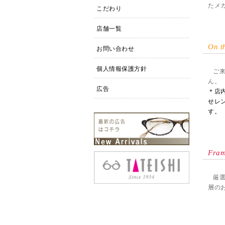
たメ
こだわり
店舗一覧
On t
お問い合わせ
個人情報保護方針
ご
ん。
広告
＊店
せレ
す。
Fram
厳
層の