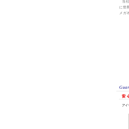
当
に世
メガ
Guar