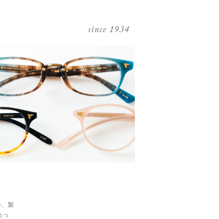
ン、製
あっ