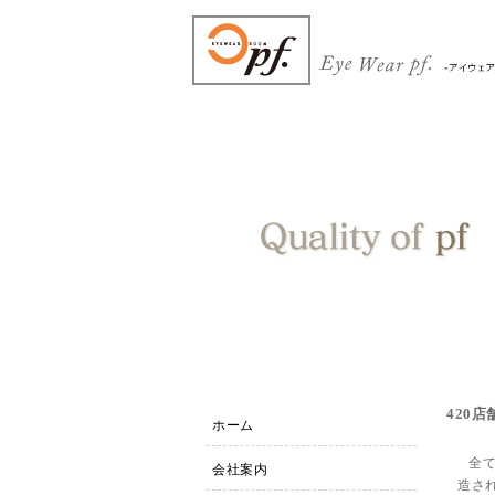
420
ホーム
全
会社案内
造さ