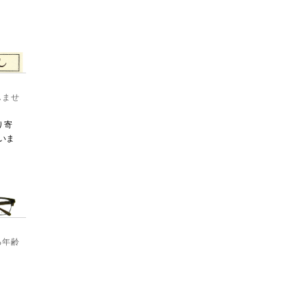
しませ
り寄
いま
る年齢